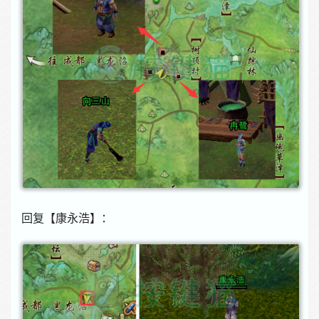
回复【康永浩】：