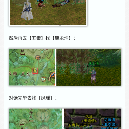
然后再去【五毒】找【康永浩】：
对话完毕去找【凤瑶】：