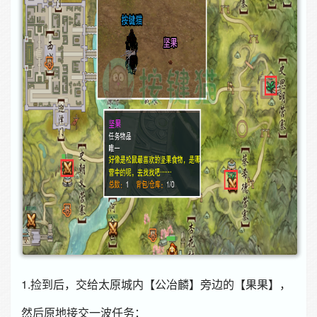
1.捡到后，交给太原城内【公冶麟】旁边的【果果】，
然后原地接交一波任务：