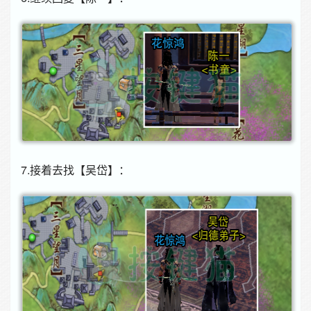
7.接着去找【吴岱】：