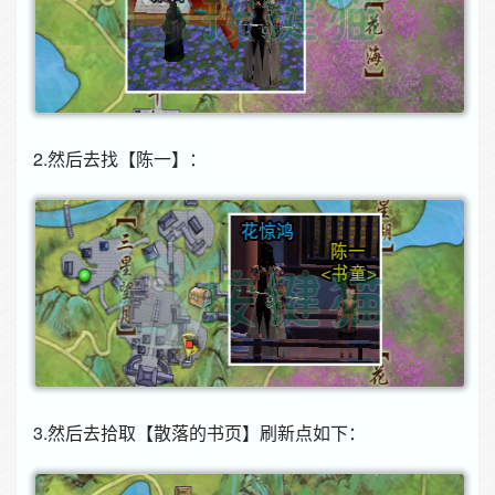
2.然后去找【陈一】：
3.然后去拾取【散落的书页】刷新点如下：