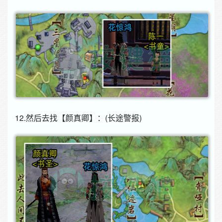
12.然后去找【颜真卿】：(长途警报)